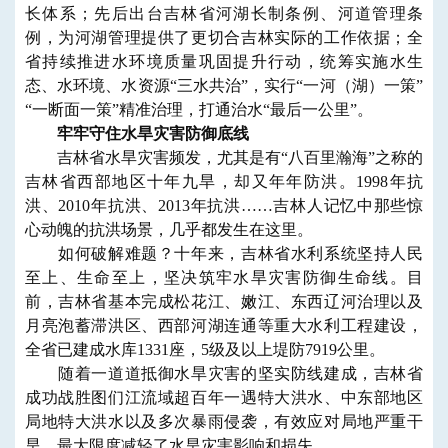
长体系；先后出台吉林省河湖长制条例、河道管理条
例，为河湖管理提供了更切合吉林实际的工作依据；全
省持续推进水环境质量巩固提升行动，统筹实施水生
态、水环境、水资源“三水共治”，实行“一河（湖）一策”
“一断面一策”精准治理，打通治水“最后一公里”。
牢牢守住水旱灾害防御底线
吉林省水旱灾害频发，尤其是有“八百里瀚海”之称的
吉林省西部地区十年九旱，却又年年防洪。1998年抗
洪、2010年抗洪、2013年抗洪……吉林人记忆中那些惊
心动魄的抗洪场景，几乎都发生在这里。
如何破解难题？十年来，吉林省水利系统坚持人民
至上、生命至上，坚决筑牢水旱灾害防御生命线。目
前，吉林省基本完成松花江、嫩江、东西辽河治理以及
月亮泡蓄滞洪区、西部河湖连通等重大水利工程建设，
全省已建成水库1331座，5级及以上堤防7919公里。
随着一道道抵御水旱灾害的坚实防线建成，吉林省
成功战胜图们江流域超百年一遇特大洪水、中东部地区
局地特大洪水以及多次暴雨侵袭，有效应对局地严重干
旱，最大限度减轻了水旱灾害影响和损失。