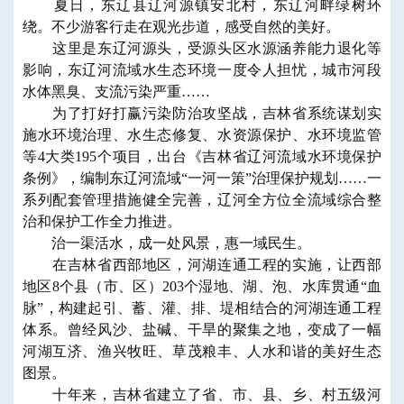
夏日，东辽县辽河源镇安北村，东辽河畔绿树环
绕。不少游客行走在观光步道，感受自然的美好。
这里是东辽河源头，受源头区水源涵养能力退化等
影响，东辽河流域水生态环境一度令人担忧，城市河段
水体黑臭、支流污染严重……
为了打好打赢污染防治攻坚战，吉林省系统谋划实
施水环境治理、水生态修复、水资源保护、水环境监管
等4大类195个项目，出台《吉林省辽河流域水环境保护
条例》，编制东辽河流域“一河一策”治理保护规划……一
系列配套管理措施健全完善，辽河全方位全流域综合整
治和保护工作全力推进。
治一渠活水，成一处风景，惠一域民生。
在吉林省西部地区，河湖连通工程的实施，让西部
地区8个县（市、区）203个湿地、湖、泡、水库贯通“血
脉”，构建起引、蓄、灌、排、堤相结合的河湖连通工程
体系。曾经风沙、盐碱、干旱的聚集之地，变成了一幅
河湖互济、渔兴牧旺、草茂粮丰、人水和谐的美好生态
图景。
十年来，吉林省建立了省、市、县、乡、村五级河