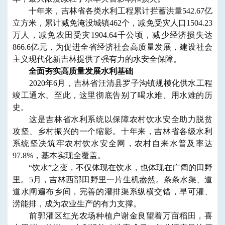
十年来，吉林省各类水利工程累计拦蓄洪量542.67亿
立方米，累计减免淹没城镇462个，减免受灾人口1504.23
万人，减免农田受灾1904.64千公顷，减少经济损失达
866.6亿元，为促进全省经济社会高质量发展，建设社会
主义现代化新吉林提供了强有力的水安全保障。
全面夯实高质量发展水利基础
2020年6月，吉林省汪清县罗子沟镇规模化供水工程
竣工通水。至此，这里彻底告别了喝水难、用水难的历
史。
这是吉林省水利系统以保障农村饮水安全助力脱贫
攻坚、乡村振兴的一个缩影。十年来，吉林省各级水利
系统坚决筑牢农村饮水安全网，农村自来水普及率达
97.8%，基本实现全覆盖。
“饮水”之变，不仅体现在饮水，也体现在广阔的田野
里。5月，吉林西部田野里一片生机盎然。条条水渠、道
道水闸遍布乡间，完善的灌排渠系纵横交错，旱可灌、
涝能排，成为农业生产的有力支撑。
前郭灌区红光农场种植户谢金良望着万亩稻田，喜