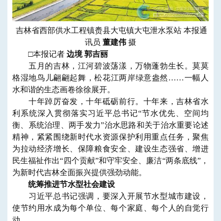
吉林省西部供水工程镇赉县大屯镇大屯泄水泵站 本报通
讯员
董建伟
摄
□本报记者
边境 郭吉丽
五月的吉林，江河碧波荡漾，万物蓬勃生长。莫莫
格湿地鸟儿翩翩起舞，松花江两岸绿意盎然……一幅人
水和谐的生态画卷徐徐展开。
十年踔厉奋发，十年砥砺前行。十年来，吉林省水
利系统深入贯彻落实习近平总书记“节水优先、空间均
衡、系统治理、两手发力”治水思路和关于治水重要论述
精神，紧紧围绕新时代水资源保护利用重点任务，聚焦
为拉动经济增长、保障粮食安全、建设生态强省、增进
民生福祉作出“四个贡献”和守牢安全、廉洁“两条底线”，
为新时代吉林全面振兴提供强劲动能。
统筹推进节水型社会建设
习近平总书记强调，要深入开展节水型城市建设，
使节约用水成为每个单位、每个家庭、每个人的自觉行
动。