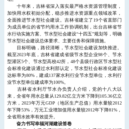
十年来，吉林省深入落实最严格水资源管理制度，
加快用水权初始分配，稳步推进水资源重点领域改革，
全面推进节水型社会建设。吉林省建立了19个省直部门
为成员单位的省节约用水工作协调机制，出台吉林省节
水行动实施方案、节水型社会建设“十四五”规划等，明确
节水型社会建设总体要求、主要任务和保障措施。
目标明确，路径清晰，节水型社会建设加快推进。
截至2023年底，吉林省建成省级节水型企业98个、节水
型灌区5个、节水型高校42所，48个县级行政区节水型社
会标准化建设通过水利部认定，节水型社会标准化建设
达标率为80%，建成137家水利行业节水型单位，水利行
业节水型单位建成率为100%。
吉林省水利厅节水办负责人介绍，党的十八大以
来，全省年用水总量从129.82亿立方米下降到105.36亿立
方米，2023年万元GDP（地区生产总值）用水量较2012
年下降53%，万元工业增加值用水量较2012年下降81%，
全省用水效率有效提升。
奋力书写幸福河湖建设答卷