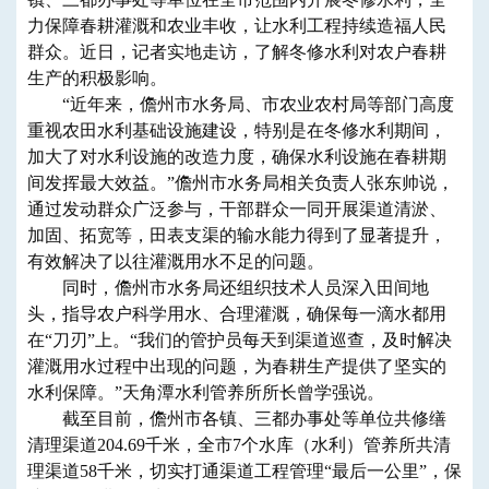
力保障春耕灌溉和农业丰收，让水利工程持续造福人民
群众。近日，记者实地走访，了解冬修水利对农户春耕
生产的积极影响。
“近年来，儋州市水务局、市农业农村局等部门高度
重视农田水利基础设施建设，特别是在冬修水利期间，
加大了对水利设施的改造力度，确保水利设施在春耕期
间发挥最大效益。”儋州市水务局相关负责人张东帅说，
通过发动群众广泛参与，干部群众一同开展渠道清淤、
加固、拓宽等，田表支渠的输水能力得到了显著提升，
有效解决了以往灌溉用水不足的问题。
同时，儋州市水务局还组织技术人员深入田间地
头，指导农户科学用水、合理灌溉，确保每一滴水都用
在“刀刃”上。“我们的管护员每天到渠道巡查，及时解决
灌溉用水过程中出现的问题，为春耕生产提供了坚实的
水利保障。”天角潭水利管养所所长曾学强说。
截至目前，儋州市各镇、三都办事处等单位共修缮
清理渠道204.69千米，全市7个水库（水利）管养所共清
理渠道58千米，切实打通渠道工程管理“最后一公里”，保