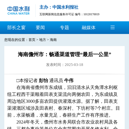
主办：中国水利报社
互联网新闻信息服务许可证 编号：10120170019
部长之窗
要闻
专题
融媒体
您现在的位置：
首页
>
地方
>
海南
海南儋州市：畅通渠道管理“最后一公里”
发表时间：2025-03-18
□本报记者
彭怡
通讯员
牛伟
在海南省儋州市东成镇，汩汩清水从天角潭水利枢
纽工程西干渠顺着田表支渠流向两侧农田，为东成镇及
周边地区3000多亩农田提供灌溉水源。据了解，田表支
渠灌溉区域涉及田表村、春深村、下坊村等7个村庄。目
前，水渠畅通，水量充足，春耕生产工作有序推进。
2024年冬天，儋州市水务局联合市农业农村局及各
镇、三都办事处等单位在全市范围内开展冬修水利，全