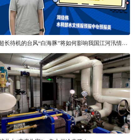
超长待机的台风“白海豚”将如何影响我国江河汛情？ | 汛问水雨情