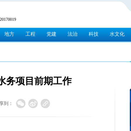
170019
地方
工程
党建
法治
科技
水文化
水务项目前期工作
享到：