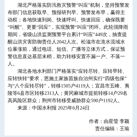
湖北严格落实防汛救灾预警“叫应”机制，坚持预警发
布部门信息获取早、预报研判早、预警发布早，赢得主
动权；各地快速到岗、快速呼叫、快速回应，确保既要
“叫醒”、更要“回应”，实现预警“叫应”闭环。此轮强降雨
期间，省级山洪监测预警平台累计“叫应”449次，抽查提
醒山洪灾害防御责任人2042人次。松滋市在洈水流域水
位暴涨前，通过电话、短信、广播等立体方式，保证预
警信息直达基层末梢，助力转移安置不漏一户、不落一
人。
湖北各地水利部门严格落实“应转尽转、应转早转、
应转快转”要求，恩施土家族苗族自治州实行“四级包保”
与“八个应转尽转”，转移1505户4119人；宜昌市五峰、夷
陵等6县市区转移2313人；黄冈麻城市提前转移14户29名
高风险区群众；荆州市转移受威胁群众590户1192人。
来源：中国水利报 2025年6月24日
作者：由星莹 李颖
责任编辑：王瑜