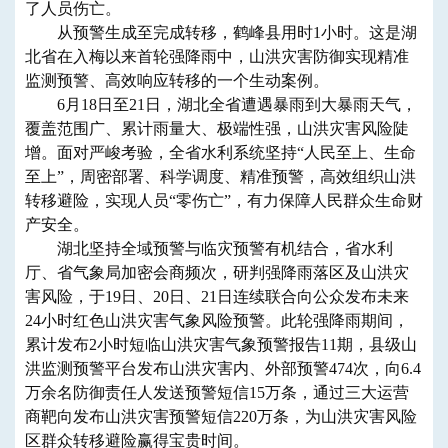
了人员伤亡。
从预警生成至完成转移，鹤峰县用时1小时。这是湖
北省在入梅以来首轮强降雨中，山洪灾害防御实现精准
监测预警、高效响应转移的一个生动案例。
6月18日至21日，湖北全省遭遇暴雨到大暴雨天气，
覆盖范围广、累计雨量大、极端性强，山洪灾害风险陡
增。面对严峻考验，全省水利系统坚持“人民至上、生命
至上”，周密部署、科学调度、精准预警，高效组织山洪
转移避险，实现人员“零伤亡”，有力保障人民群众生命财
产安全。
湖北坚持全域预警与临灾预警有机结合，省水利
厅、省气象局加密会商频次，研判强降雨落区及山洪灾
害风险，于19日、20日、21日连续联合向公众发布未来
24小时红色山洪灾害气象风险预警。此轮强降雨期间，
累计发布2小时短临山洪灾害气象预警报告11期，县级山
洪监测预警平台发布山洪灾害内、外部预警474次，向6.4
万余名防御责任人发送预警短信15万条，通过三大运营
商靶向发布山洪灾害预警短信220万条，为山洪灾害风险
区群众转移避险赢得宝贵时间。