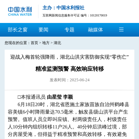
主办：中国水利报社
互联网新闻信息服务许可证 编号：10120170019
部长之窗
要闻
专题
融媒体
您现在的位置：
首页
>
地方
>
湖北
迎战入梅首轮强降雨，湖北山洪灾害防御实现“零伤亡”
精准监测预警 高效响应转移
发表时间：2025-06-24
□本报通讯员
由星莹 李颖
6月18日20时，湖北省恩施土家族苗族自治州鹤峰县
容美镇6小时降雨量达70.5毫米，触发县级山洪平台产生
预警。值班人员立即叫应镇、村两级责任人，村级责任
人10分钟内组织转移11户26人。40分钟后洪峰过境，部
分房屋受淹，但得益于精准预警和高效转移，有效避免