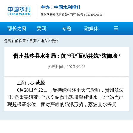
主办：中国水利报社
互联网新闻信息服务许可证 编号：10120170019
部长之窗
要闻
专题
融媒体
您现在的位置：
首页
>
地方
>
贵州
贵州荔波县水务局：闻“汛”而动共筑“防御墙”
发表时间：2025-06-23
□
通讯员
蒙啟
6月20日至22日，
受持续强降雨天气影响，
贵州
荔波
县
3条重要
河流
4个水文站点出现超警戒洪水，2个站点出
现超保证水位
。
面对严峻的防汛形势，荔波县水务局