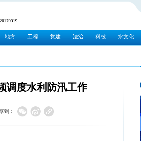
170019
地方
工程
党建
法治
科技
水文化
频调度水利防汛工作
享到：