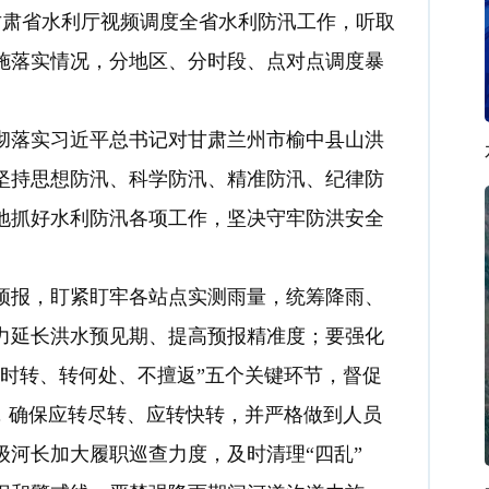
甘肃省水利厅视频调度全省水利防汛工作，听取
施落实情况，分地区、分时段、点对点调度暴
彻落实习近平总书记对
甘肃
兰州市榆中县山洪
坚持思想防汛、科学防汛、精准防汛、纪律防
地抓好水利防汛各项工作，坚决守牢防洪安全
预报，盯紧盯牢各站点实测雨量，统筹降雨、
力延长洪水
预
见期、提高预报精准度；要强化
时转、转何处、不擅返”五个关键环节，督促
，确保应转尽转、应转快转，并严格做到人员
河长加大履职巡查力度，及时清理“四乱”