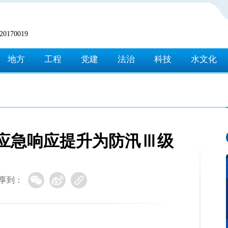
170019
地方
工程
党建
法治
科技
水文化
应急响应提升为防汛Ⅲ级
享到：