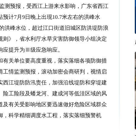
监测预报，受西江上游来水影响，广东省西江
计7月9日晚上出现10.7米左右的洪峰水
左右的洪峰水位，超过江口街道旧城区防洪堤防浪
规则》，省水利厅水旱灾害防御领导小组决定
急响应提升为Ⅲ级应急响应。
有关单位要高度重视，落实落细各项防御措
情工情监测预报，滚动加密会商研判，视情启
实西江堤防防汛责任，加强沿线堤防和穿堤建
、险工险段及蟠龙河、建成河等低洼区域的风
道及有关受影响地区要迅速做好危险区域群众
御，科学精细调度水工程，落实落细预警机
。