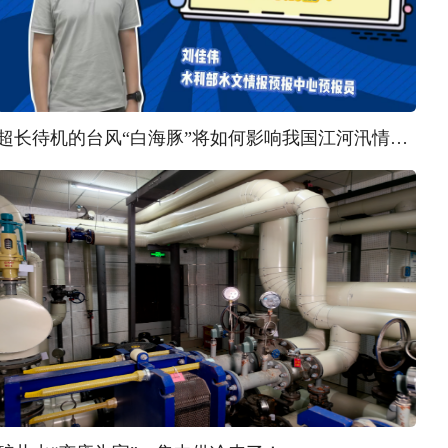
超长待机的台风“白海豚”将如何影响我国江河汛情？ | 汛问水雨情