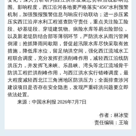
围、影响程度，西江沿河各地要严格落实“456”水利预警
机制，加强预报预警信息与响应行动联动；进一步压紧
压实西江沿岸水利工程巡查防守责任，重点关注险工险
段、砂基堤段、穿堤建筑物、病险水库等易出险部位，
以及新老堤防结合部等薄弱环节，严防洪水从雨污管网
倒灌；抢抓降雨间歇期，督促超汛限水库尽快采取有效
措施，降低库水位，留足纳洪空间，强化西江流域水工
程联合调度，充分发挥拦洪削峰作用，减轻西江沿线防
洪压力，并发挥飞来峡、乐昌峡、湾头等北江流域骨干
防洪工程拦洪削峰作用，与西江洪水实行错峰调度，最
大程度减轻西北江三角洲地区防洪压力；全面排查涉河
建设项目是否存在安全隐患，发现严重碍洪问题要立即
依法处置。
来源：中国水利报 2026年7月7日
作者：林冰莹
责任编辑：王瑜