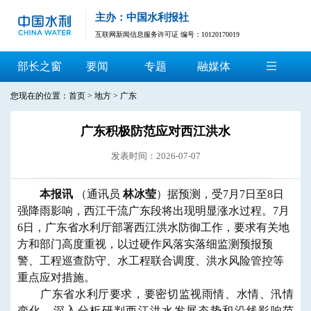
主办：中国水利报社
互联网新闻信息服务许可证 编号：10120170019
部长之窗
要闻
专题
融媒体
您现在的位置：
首页
>
地方
>
广东
广东积极防范应对西江洪水
发表时间：2026-07-07
本报讯
（通讯员
林冰莹
）据预测，受7月7日至8日
强降雨影响，西江干流广东段将出现明显涨水过程。7月
6日，广东省水利厅部署西江洪水防御工作，要求有关地
方和部门高度重视，以过硬作风落实落细监测预报预
警、工程巡查防守、水工程联合调度、洪水风险管控等
重点应对措施。
广东省水利厅要求，要密切监视雨情、水情、汛情
变化，深入分析研判西江洪水发展态势和沿线影响范