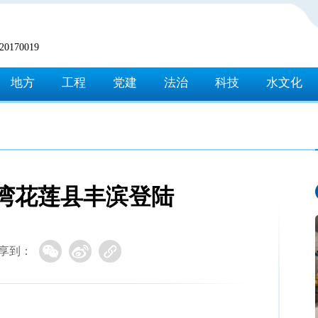
170019
地方
工程
党建
法治
科技
水文化
台湾花莲县丰滨登陆
享到：