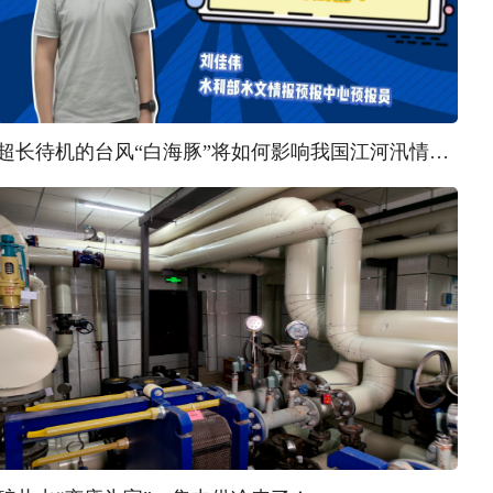
超长待机的台风“白海豚”将如何影响我国江河汛情？ | 汛问水雨情