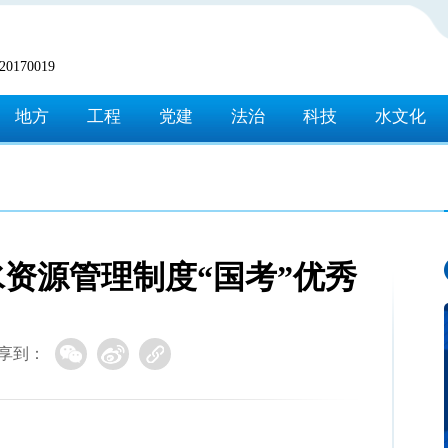
170019
地方
工程
党建
法治
科技
水文化
资源管理制度“国考”优秀
享到：