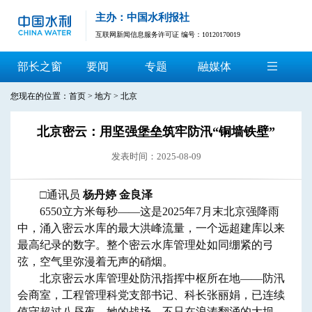
主办：中国水利报社
互联网新闻信息服务许可证 编号：10120170019
部长之窗
要闻
专题
融媒体
您现在的位置：
首页
>
地方
>
北京
北京密云：用坚强堡垒筑牢防汛“铜墙铁壁”
发表时间：2025-08-09
□
通讯员
杨丹婷
金良泽
6550立方米每秒——这是2025年7月末
北京
强降雨
中，涌入密云水库的最大洪峰流量，一个远超建库以来
最高纪录的数字。整个密云水库管理处如同绷紧的弓
弦，空气里弥漫着无声的硝烟。
北京
密云水库管理处防汛指挥中枢所在地——防汛
会商室，工程管理科党支部书记、科长张丽娟，已连续
值守超过八昼夜。她的战场，不只在浪涛翻涌的大坝，