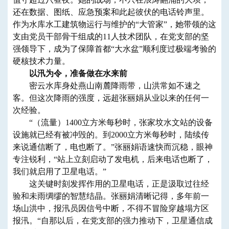
还在数据、图纸、应急预案和此起彼伏的电话铃声里。
作为水库水工建筑物运行与维护的“大管家”，她带领的这
支由
党员干部骨干
组成的11人技术团队，在党支部的坚
强领导下，成为了保障首都“大水盆”顺利度过极端考验的
硬核技术力量。
以汛为令，准备做在水来前
密云水库身处燕山南麓降雨带，山洪常如不速之
客。但这次降雨的强度，远超张丽娟从业以来的任何一
次经验。
“（流量）1400
立方米每秒
时，张家坟水文站的设备
设施就已经有被冲毁的。到2000
立方米每秒
时，陆续传
来说通
信
断了，电也断了。”张丽娟语速快而沉稳，眼神
专注锐利，“站上立刻启动了发电机，后来电话也断了，
我们就启用了卫星电话。”
这关键时刻发挥作用的卫星电话，正是
汲取
过往经
验和
未雨绸缪的智慧结晶。张丽娟清晰记得，多年前一
场山洪中，报汛员因信号中断，不得不冒险穿越塌方区
报汛。“自那以后，在党支部的强力推动下，卫星通信成