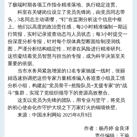
了
极端时期各项工作指令精准落地、执行稳定连贯。
科室
在关键岗位设立了党员先锋岗，
由党员同志带
头，
3
名同志主动请缨，“钉”在监测分析这个信息中枢
上。他们以高度的政治责任感，每2小时精准编制一期运
行简报，实时记录巡查动态与人员状态；每3小时提交一
份深度分析专报
，
针对每个坝体典型断面绘制浸润线
图，严谨分析结构稳定性，对潜在风险进行精准研判。
这些凝结着党员智慧与担当的专报，成为科学决策至关
重要的依据。
当市水务局紧急增派的12名专家驰援一线
时
，张丽
娟
迅速
协调
把
这些专家力量精准编入各巡查小组及工情
分析小组，构建起“党员骨干+抢险队员+支援专家”的
“
战
斗
”
集群，实现了党组织领导下的资源高效整合。
这支以党员为先锋的团队，用专业与坚守，将党员
的初心使命化作守护大坝之下万家灯火的铜墙铁壁。
来源：中国水利网站 2025年8月9日
作者：杨丹婷 金良泽
责任编辑：王瑜