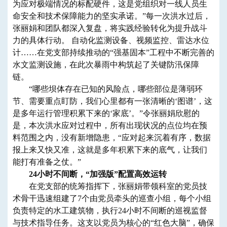
为应对极端情况的标配硬件，这是党组织对一线人员生
命安全和技术保障能力的坚实承诺。”每一次洪水过后，
张丽娟和团队
都深入复盘，将
实践
经验转化为提升战斗
力的具体行动。 自动化监测设备、视频监控、雷达水位
计……在党支部持续推动的
“
强基固本
”
工程中不断完善的
水文监测设施，在此次暴雨中构筑起了关键防汛保障
链。
“哪些坝体存在已知的风险点，哪些部位是薄弱环
节、需要重点盯防，我们心里都有一张清晰的‘图谱’，这
是多年运行管理积累下来的‘家底’。”令
张丽娟
欣慰的
是，本次洪水应对过程中，所有出现状况的点位均在预
料范围之内，没有新增隐患
，
“应对起来沉着有序，数据
报上来又快又准，这就是多年积累下来的底气，让我们
能打有准备之仗。”
24小时不间断，“加强版”配置高效运转
在党支部的统筹指挥下，张丽娟带领科室的党员技
术骨干迅速组建了7个由党员牵头的巡查小组，每个小组
负责特定的水工建筑物，执行24小时不间断的巡视监督
与技术指导任务。这支以党员为核心的“红色大脑”，确保